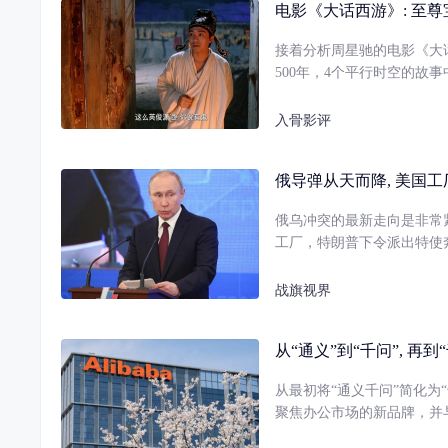
电影《大话西游》: 至尊
接着分析周星驰的电影《大
500年，4个平行时空的故
入骨影评
俄导弹从天而降, 美国工
俄乌冲突的最新走向是非常
工厂，特朗普下令派出特使
战旗视界
从“通义”到“千问”, 再
从最初将“通义千问”简化为“
聚焦办公市场的新品牌，并