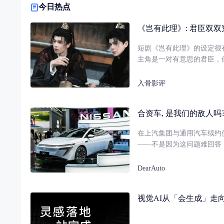
新闻
新浪新闻
观察者网
环球网
参考消息
中国新闻网
搜
今日热点
12306
旅行
飞猪旅行
携程旅行
马蜂窝
途牛
艺
招聘
前程无忧
BOSS直聘
猎聘
应届生求职
拉勾
生活
房天下
安居客
链家网
赶集网
爱企查
下厨房
百
《岂有此理》: 君臣双双
5si
音乐
酷狗音乐
网易云音乐
酷我音乐
千千音乐
QQ音乐
财经
东方财富
新浪财经
证券之星
中金在线
同花顺
第一财经
金
短剧《岂有此理》的设定很
彩票
中国体彩
中国福彩网
新浪彩票
竞彩网
500彩票网
搜
主角是一对有意思的君臣，
银行
建设银行
中国银行
工商银行
农业银行
交通银行
招商银行
兴
邮箱
阿里邮箱
163邮箱
126邮箱
QQ邮箱
新浪邮箱
哥了。
入骨影评
合资车, 是我们的敌人吗
在上汽集团与通用汽车续约
——不是因为这问题难回答
DearAuto
视觉AI从「会生成」走向「能