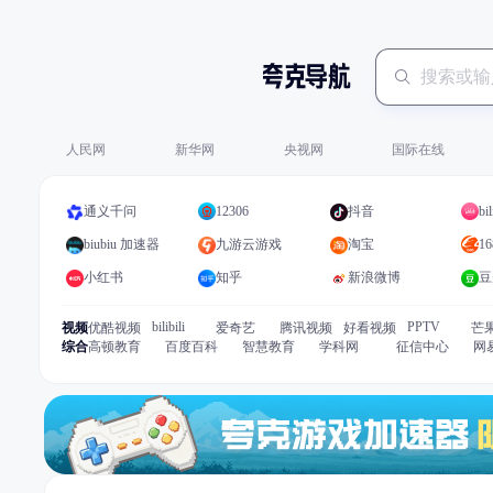
人民网
新华网
央视网
国际在线
12306
bil
通义千问
抖音
16
biubiu 加速器
九游云游戏
淘宝
小红书
知乎
新浪微博
豆
bilibili
PPTV
视频
优酷视频
爱奇艺
腾讯视频
好看视频
芒果
综合
高顿教育
百度百科
智慧教育
学科网
征信中心
网
17173
游戏
37 网游
9377 页游
4366 页游
游民星空
3D
1688
购物
淘宝网
天猫
天猫国际
CC
体育
球客岛
新浪体育
虎扑体育
搜狐体育
腾讯体育
小说
起点中文网
QQ阅读
潇湘书院
晋江文学城
简书
七
手机
中关村在线
IT之家
太平洋手机
移动
华为官网
小
社交
斗鱼TV
知乎
最右
CSDN社区
新浪微博
百合
汽车
汽车之家
懂车帝
太平洋汽车
易车网
有驾
爱