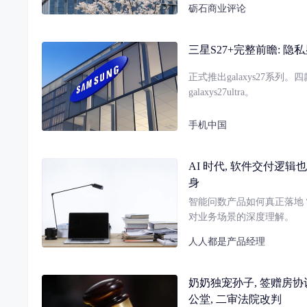
砺石商业评论
三星S27+完整前瞻: 
正式推出galaxys27系列。四款机型
galaxys27ultra。
手机中国
AI 时代, 软件交付逻辑
身
智能问数产品如何真正落地
对业务场景的深度理解。
人人都是产品经理
奶奶独宠孙子, 签赠房协
公堂, 二审法院改判