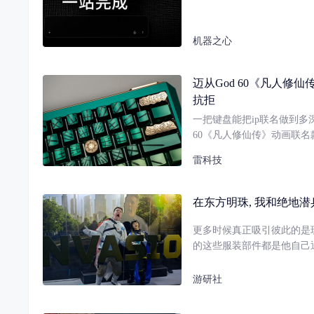
机器之心
迈从God 60《凡人修
抗拒
一把键盘能把ip联名做到多
60《凡人修仙传》动画联
雷科技
在东方明珠, 我和绝地潜
更多时候真正吸引彼此的是
的这些服装部件都是他自己
游研社